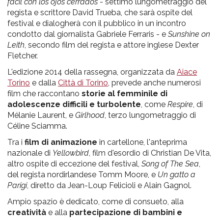
fácil con los ojos cerrados
- settimo lungometraggio del
regista e scrittore David Trueba, che sarà ospite del
festival e dialogherà con il pubblico in un incontro
condotto dal giornalista Gabriele Ferraris - e
Sunshine on
Leith
, secondo film del regista e attore inglese Dexter
Fletcher.
L'edizione 2014 della rassegna, organizzata da
Aiace
Torino
e dalla
Città di Torino
, prevede anche numerosi
film che raccontano
storie al femminile di
adolescenze difficili e turbolente
, come
Respire
, di
Mélanie Laurent, e
Girlhood
, terzo lungometraggio di
Céline Sciamma.
Tra i
film di animazione
in cartellone, l'anteprima
nazionale di
Yellowbird
, film d'esordio di Christian De Vita,
altro ospite di eccezione del festival,
Song of The Sea
,
del regista nordirlandese Tomm Moore, e
Un gatto a
Parigi
, diretto da Jean-Loup Felicioli e Alain Gagnol.
Ampio spazio è dedicato, come di consueto, alla
creatività
e alla
partecipazione di bambini e