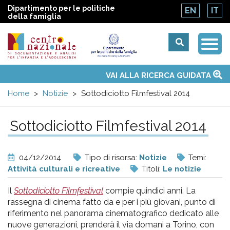
Dipartimento per le politiche
EN
IT
della famiglia
Togg
Centro
Navi
Main
VAI ALLA RICERCA GUIDATA
Chi siamo
Osservatori nazionali
Siti d'interesse
Notizie
Eventi
Contatti
Temi
Attività
Convenzione ONU
menu
nazionale
Home
Notizie
Sottodiciotto Filmfestival 2014
di
Sottodiciotto Filmfestival 2014
Documentazione
04/12/2014
Tipo di risorsa:
Notizie
Temi:
e
Attività culturali e ricreative
Titoli:
Le notizie
Il
Sottodiciotto Filmfestival
compie quindici anni. La
analisi
rassegna di cinema fatto da e per i più giovani, punto di
riferimento nel panorama cinematografico dedicato alle
nuove generazioni, prenderà il via domani a Torino, con