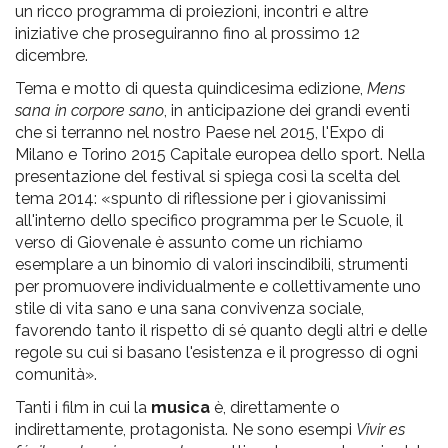
pr
un ricco programma di proiezioni, incontri e altre
iniziative che proseguiranno fino al prossimo 12
l'infanzia
dicembre.
e
Tema e motto di questa quindicesima edizione,
Mens
sana in corpore sano
, in anticipazione dei grandi eventi
che si terranno nel nostro Paese nel 2015, l'Expo di
l'adolescenza
Milano e Torino 2015 Capitale europea dello sport. Nella
presentazione del festival si spiega così la scelta del
tema 2014: «spunto di riflessione per i giovanissimi
all'interno dello specifico programma per le Scuole, il
verso di Giovenale è assunto come un richiamo
esemplare a un binomio di valori inscindibili, strumenti
per promuovere individualmente e collettivamente uno
stile di vita sano e una sana convivenza sociale,
favorendo tanto il rispetto di sé quanto degli altri e delle
regole su cui si basano l'esistenza e il progresso di ogni
comunità».
Tanti i film in cui la
musica
è, direttamente o
indirettamente, protagonista. Ne sono esempi
Vivir es