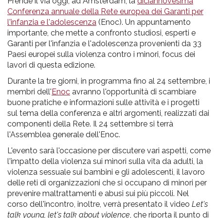
pr
Prende il via oggi, ad Amsterdam, la
diciannovesima
Conferenza annuale della Rete europea dei Garanti per
l'infanzia
l'infanzia e l'adolescenza
(Enoc). Un appuntamento
importante, che mette a confronto studiosi, esperti e
e
Garanti per l'infanzia e l'adolescenza provenienti da 33
Paesi europei sulla violenza contro i minori, focus dei
lavori di questa edizione.
l'adolescenza
Durante la tre giorni, in programma fino al 24 settembre, i
membri dell'
Enoc
avranno l'opportunità di scambiare
buone pratiche e informazioni sulle attività e i progetti
sul tema della conferenza e altri argomenti, realizzati dai
componenti della Rete. Il 24 settembre si terrà
l'Assemblea generale dell'Enoc.
L'evento sarà l'occasione per discutere vari aspetti, come
l'impatto della violenza sui minori sulla vita da adulti, la
violenza sessuale sui bambini e gli adolescenti, il lavoro
delle reti di organizzazioni che si occupano di minori per
prevenire maltrattamenti e abusi sui più piccoli. Nel
corso dell'incontro, inoltre, verrà presentato il video
Let's
talk young, let's talk about violence
, che riporta il punto di