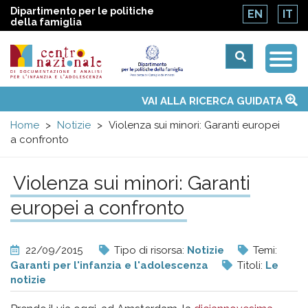
Dipartimento per le politiche
EN
IT
della famiglia
Togg
Centro
Navi
Main
VAI ALLA RICERCA GUIDATA
Chi siamo
Osservatori nazionali
Siti d'interesse
Notizie
Eventi
Contatti
Temi
Attività
Convenzione ONU
menu
nazionale
Home
Notizie
Violenza sui minori: Garanti europei
a confronto
di
Violenza sui minori: Garanti
Documentazione
europei a confronto
e
22/09/2015
Tipo di risorsa:
Notizie
Temi:
analisi
Garanti per l'infanzia e l'adolescenza
Titoli:
Le
notizie