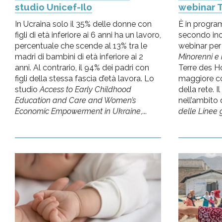
studio Unicef-Ilo
webinar 
In Ucraina solo il 35% delle donne con
È in program
figli di età inferiore ai 6 anni ha un lavoro,
secondo inco
percentuale che scende al 13% tra le
webinar per 
madri di bambini di età inferiore ai 2
Minorenni e r
anni. Al contrario, il 94% dei padri con
Terre des H
figli della stessa fascia d’età lavora. Lo
maggiore co
studio
Access to Early Childhood
della rete. I
Education and Care and Women’s
nell’ambito d
Economic Empowerment in Ukraine
,...
delle Linee g