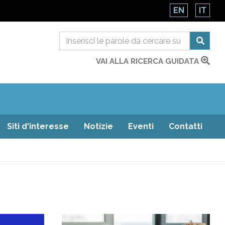
EN
IT
VAI ALLA RICERCA GUIDATA
Siti d'interesse
Notizie
Eventi
Contatti