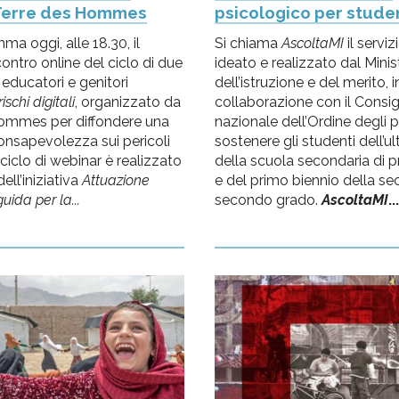
Terre des Hommes
psicologico per stude
ma oggi, alle 18.30, il
Si chiama
AscoltaMI
il serviz
ntro online del ciclo di due
ideato e realizzato dal Minis
educatori e genitori
dell’istruzione e del merito, i
ischi digitali
, organizzato da
collaborazione con il Consig
ommes per diffondere una
nazionale dell’Ordine degli p
nsapevolezza sui pericoli
sostenere gli studenti dell’u
l ciclo di webinar è realizzato
della scuola secondaria di 
ell’iniziativa
Attuazione
e del primo biennio della se
uida per la...
secondo grado.
AscoltaMI
..