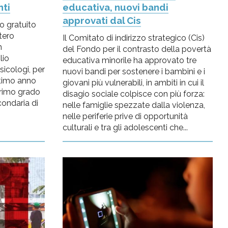
nti
educativa, nuovi bandi
approvati dal Cis
io gratuito
tero
Il Comitato di indirizzo strategico (Cis)
n
del Fondo per il contrasto della povertà
lio
educativa minorile ha approvato tre
sicologi, per
nuovi bandi per sostenere i bambini e i
ltimo anno
giovani più vulnerabili, in ambiti in cui il
primo grado
disagio sociale colpisce con più forza:
condaria di
nelle famiglie spezzate dalla violenza,
.
nelle periferie prive di opportunità
culturali e tra gli adolescenti che...