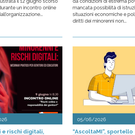
llustrata il 12 giugno scorso
da condizioni di estrema pov
 durante un incontro online
mancata possibilità di istruz
ll’organizzazione...
situazioni economiche e polit
diritti dei minorenni non...
026
05/06/2026
e rischi digitali,
“AscoltaMI”, sportello