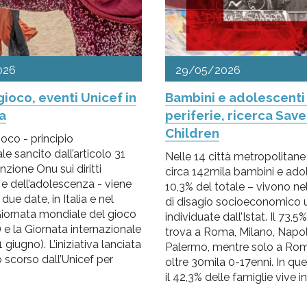
026
29/05/2026
 gioco, eventi Unicef in
Bambini e adolescenti
ia
periferie, ricerca Save
Children
gioco - principio
 sancito dall’articolo 31
Nelle 14 città metropolitane 
zione Onu sui diritti
circa 142mila bambini e adol
a e dell’adolescenza - viene
10,3% del totale – vivono ne
due date, in Italia e nel
di disagio socioeconomico 
iornata mondiale del gioco
individuate dall’Istat. Il 73,5%
e la Giornata internazionale
trova a Roma, Milano, Napoli
 giugno). L’iniziativa lanciata
Palermo, mentre solo a Rom
 scorso dall’Unicef per
oltre 30mila 0-17enni. In que
il 42,3% delle famiglie vive in