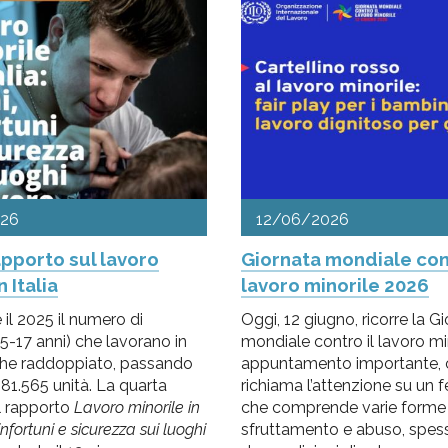
026
12/06/2026
pporto sul lavoro
Giornata mondiale cont
n Italia
lavoro minorile 2026
 il 2025 il numero di
Oggi, 12 giugno, ricorre la G
5-17 anni) che lavorano in
mondiale contro il lavoro mi
ù che raddoppiato, passando
appuntamento importante, 
81.565 unità. La quarta
richiama l’attenzione su un
l rapporto
Lavoro minorile in
che comprende varie forme 
, infortuni e sicurezza sui luoghi
sfruttamento e abuso, spes