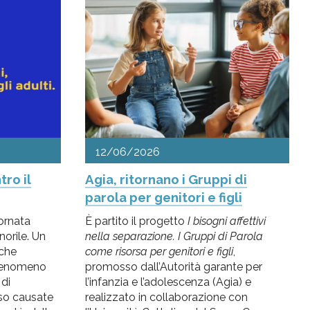
12/06/2026
ro il
Agia, ritornano i Gruppi di
parola per genitori e figli
iornata
È partito il progetto
I bisogni affettivi
norile. Un
nella separazione. I Gruppi di Parola
che
come risorsa per genitori e figli
,
 fenomeno
promosso dall’Autorità garante per
di
l’infanzia e l’adolescenza (Agia) e
so causate
realizzato in collaborazione con