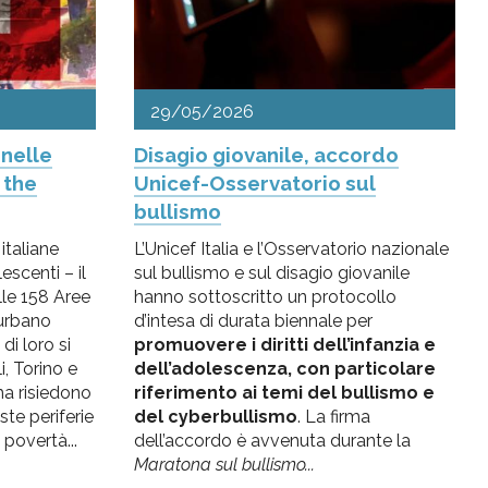
29/05/2026
 nelle
Disagio giovanile, accordo
 the
Unicef-Osservatorio sul
bullismo
italiane
L’Unicef Italia e l’Osservatorio nazionale
escenti – il
sul bullismo e sul disagio giovanile
lle 158 Aree
hanno sottoscritto un protocollo
urbano
d’intesa di durata biennale per
 di loro si
promuovere i diritti dell’infanzia e
, Torino e
dell’adolescenza, con particolare
a risiedono
riferimento ai temi del bullismo e
ste periferie
del cyberbullismo
. La firma
 povertà...
dell’accordo è avvenuta durante la
Maratona sul bullismo...