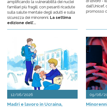
di lavoro
- i
amplificando la vulnerabilità dei nuclei
dall’Unicef,
familiari più fragili, con pesanti ricadute
promosso da
sulla salute mentale degli adulti e sulla
sicurezza dei minorenni.
La settima
edizione dell’
...
12/06/2026
09/06/2
Madri e lavoro in Ucraina,
Minorenni 