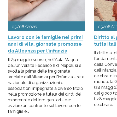
05/06/2026
05/06/2
Lavoro con le famiglie nei primi
Diritto al
anni di vita, giornate promosse
tutta Ital
da Alleanza per l’infanzia
Il diritto al 
fondamentale
Il 29 maggio scorso, nell’Aula Magna
della Conven
dell’Università Federico II di Napoli, si è
dell’infanzi
svolta la prima delle tre giornate
celebrato in 
lanciate dall’Alleanza per l’infanzia - rete
mondo: la G
nazionale di organizzazioni e
(28 maggio) 
associazioni impegnate a diverso titolo
del gioco (11
nella promozione e tutela dei diritti dei
il 28 maggio
minorenni e dei loro genitori - per
celebrare...
avviare un confronto sul lavoro con le
famiglie e...