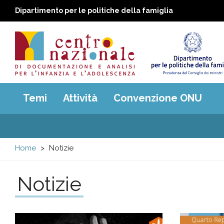
Dipartimento per le politiche della famiglia
Centro
Main
Temi
Attività
Convenzione ONU
menu
nazionale
di
Home
Notizie
Documentazione
Notizie
e
analisi