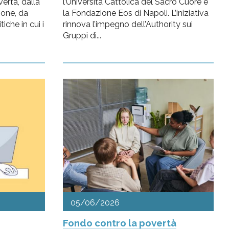
ertà, dalla
l’Università Cattolica del Sacro Cuore e
ione, da
la Fondazione Eos di Napoli. L’iniziativa
iche in cui i
rinnova l’impegno dell’Authority sui
Gruppi di...
05/06/2026
Fondo contro la povertà