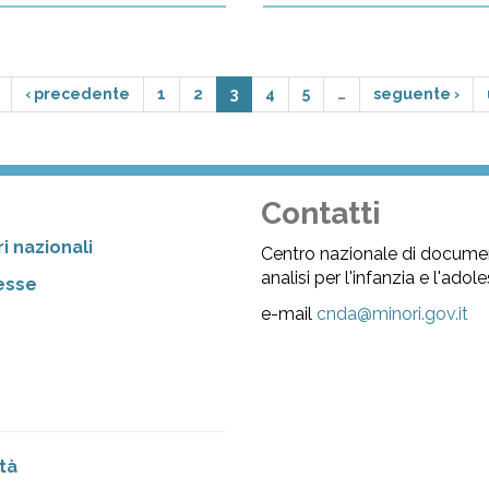
‹ precedente
1
2
3
4
5
…
seguente ›
Contatti
i nazionali
Centro nazionale di docume
analisi per l'infanzia e l'ado
resse
e-mail
cnda@minori.gov.it
tà