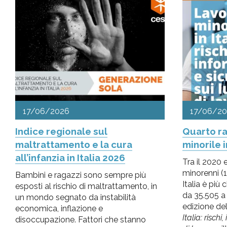
pr
l'infanzia
e
l'adolescenza
17/06/2026
17/06/2
Indice regionale sul
Quarto ra
maltrattamento e la cura
minorile i
all’infanzia in Italia 2026
Tra il 2020 e
minorenni (1
Bambini e ragazzi sono sempre più
Italia è pi
esposti al rischio di maltrattamento, in
da 35.505 a 
un mondo segnato da instabilità
edizione de
economica, inflazione e
Italia: rischi
disoccupazione. Fattori che stanno