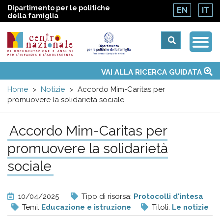
Dipartimento per le politiche
EN
IT
della famiglia
Togg
Centro
Navi
Main
VAI ALLA RICERCA GUIDATA
Chi siamo
Osservatori nazionali
Siti d'interesse
Notizie
Eventi
Contatti
Temi
Attività
Convenzione ONU
menu
nazionale
Home
Notizie
Accordo Mim-Caritas per
promuovere la solidarietà sociale
di
Accordo Mim-Caritas per
Documentazione
promuovere la solidarietà
e
sociale
analisi
10/04/2025
Tipo di risorsa:
Protocolli d'intesa
Temi:
Educazione e istruzione
Titoli:
Le notizie