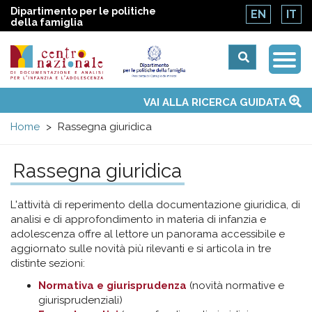
Dipartimento per le politiche
EN
IT
della famiglia
Togg
Centro
Navi
Main
VAI ALLA RICERCA GUIDATA
Chi siamo
Osservatori nazionali
Siti d'interesse
Notizie
Eventi
Contatti
Temi
Attività
Convenzione ONU
menu
nazionale
Home
Rassegna giuridica
di
Rassegna giuridica
Documentazione
L'attività di reperimento della documentazione giuridica, di
analisi e di approfondimento in materia di infanzia e
e
adolescenza offre al lettore un panorama accessibile e
aggiornato sulle novità più rilevanti e si articola in tre
distinte sezioni:
analisi
Normativa e giurisprudenza
(novità normative e
giurisprudenziali)