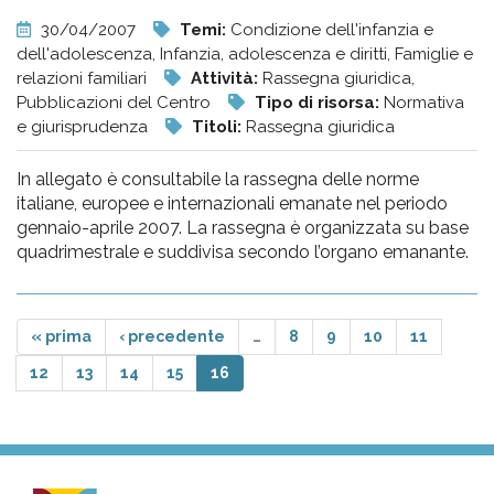
30/04/2007
Temi:
Condizione dell'infanzia e
dell'adolescenza, Infanzia, adolescenza e diritti, Famiglie e
relazioni familiari
Attività:
Rassegna giuridica,
Pubblicazioni del Centro
Tipo di risorsa:
Normativa
e giurisprudenza
Titoli:
Rassegna giuridica
In allegato è consultabile la rassegna delle norme
italiane, europee e internazionali emanate nel periodo
gennaio-aprile 2007. La rassegna è organizzata su base
quadrimestrale e suddivisa secondo l’organo emanante.
« prima
‹ precedente
…
8
9
10
11
12
13
14
15
16