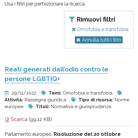
pr
Usa i filtri per perfezionare la ricerca
l'infanzia
Rimuovi filtri
e
Omofobia e transfobia
Annulla tutti i filtri
l'adolescenza
Reati generati dall’odio contro le
persone LGBTIQ+
29/11/2022
Temi:
Omofobia e transfobia
Attività:
Rassegna giuridica
Tipo di risorsa:
Norme
europee
Titoli:
Normativa e giurisprudenza
Scarica
(99.12 KB)
Parlamento europeo,
Risoluzione del 20 ottobre