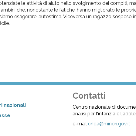
nziate le attività di aiuto nello svolgimento dei compiti, ma
 bambini che, nonostante le fatiche, hanno migliorato le prop
ssiamo esagerare, autostima. Viceversa un ragazzo sospeso i
cile.
Contatti
i nazionali
Centro nazionale di docume
analisi per l'infanzia e l'ado
resse
e-mail
cnda@minori.gov.it