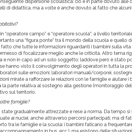
seguente dispersione scolastica: ciò è in parte dovuto alle dif
li di didattica, ma a volte è anche dovuto al fatto che alcuni
abitativi?
in “operatore campo” e “operatore scuola”; a livello territori
 pertanto una “figura ponte” tra il mondo della scuola e quello
atto che tutte le informazioni riguardanti i bambini sulla vita
esso di focalizzare meglio anche le criticità. Altro tema rig
a e non in capo ad un solo soggetto; laddove però è stato poss
se hanno visto il coinvolgimento degli operatori in tutta la p
 laboratori sulle emozioni, laboratori manuali/corporei, sostegn
ioni mirate a rafforzare le relazioni con le famiglie e aiutare i
 la parte relativa al sostegno alla gestione (monitoraggio dell
vo sul territorio.
altre famiglie?
sono state gradualmente attrezzate e rese a norma. Da tempo si
te ai nuclei, anche attraverso percorsi partecipati, ma di fa
orto tra le famiglie e la scuola: i bambini faticano a frequentar
i (accompagnamento in bus, ecc.), ma esistono delle situazioni