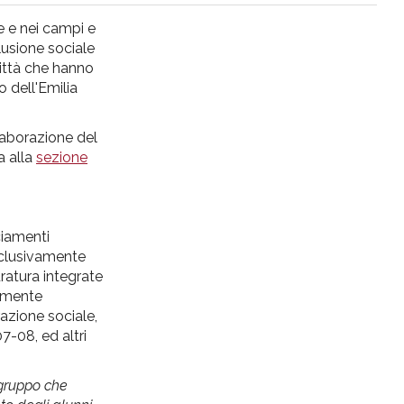
le e nei campi e
clusione sociale
città che hanno
 dell'Emilia
laborazione del
ia alla
sezione
ciamenti
esclusivamente
ratura integrate
armente
razione sociale,
7-08, ed altri
i gruppo che