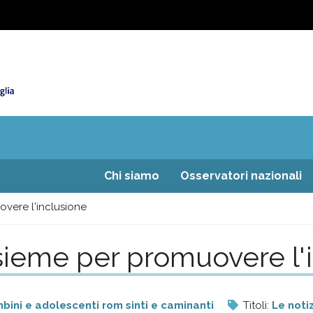
Chi siamo
Osservatori nazionali
overe l'inclusione
nsieme per promuovere l'
bini e adolescenti rom sinti e caminanti
Titoli:
Le noti