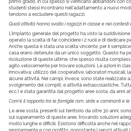
primo grado, in cui spesso si verificano abbandoni con con
studenti stessi incontrano nell'adattamento a nuovi model
tendono a escludere questi ragazzi.
Quali attività hanno svolto i ragazzi in classe e nei contesti 
L'impianto generale del progetto ha visto la suddivisione 
operato la scelta di far coincidere i 2 ruoli e di dedicare
Anche questa è stata una scelta vincente, per il semplice f
casa erano detenute da un unico soggetto. Questo ha perm
risoluzione di queste ultime, che spesso risulta compless
agito velocemente per trovare soluzioni. Le azioni in clas
innovativa: utilizzo del cooperative, laboratori musicali,
alcune attività. Nei campi, invece, sono state realizzate az
svolgimento dei compiti, e attività extrascolastiche. Tutta
ecc.) è stata garantita dal progetto aree sosta, da anni atti
Com'è il rapporto tra le famiglie rom, sinte e caminanti e le 
Le aree sosta, presenti sul territorio da oltre 30 anni, 
sul superamento di queste aree, trovando soluzioni adegua
molto lunghe e difficili. Esistono difficoltà anche nel rapp
regolarmente e con profitto, nonostante i servizi attivat