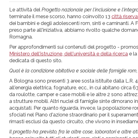
pr
Le attività del
Progetto nazionale per l'inclusione e l'integ
terminate il mese scorso, hanno coinvolto 13
città riserva
l'infanzia
dei bambini e degli adolescenti rom, sinti e caminanti. A 
preso parte all'iniziativa, abbiamo rivolto qualche doman
Romagna.
e
Per approfondimenti sui contenuti del progetto - promo
Ministero dell'istruzione, dell'università e della ricerca
e la
l'adolescenza
dedicata di questo sito.
Qual è la condizione abitativa e sociale delle famiglie rom
A Bologna sono presenti 3 aree sosta istituite dalla L.R. 4
all'energia elettrica, fognature, ecc., in cui abitano cir
da roulotte, camper e case mobili e le altre 2 sono attre
a strutture mobili. Altri nuclei di famiglie sinte dimorano
acquistati. Per quanto riguarda, invece, la popolazione rom,
sfociati nel Piano d'azione straordinario per il superamen
rimasti esclusi da questo circuito, che vivono in insediamen
Il progetto ha previsto, fra le altre cose, laboratori e altre 