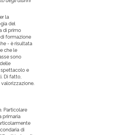
nto degli alunni
er la
ogia del
a di primo
e di formazione
e - è risultata
e che le
classe sono
delle
o spettacolo e
. Di fatto,
 valorizzazione.
. Particolare
a primaria
articolarmente
econdaria di