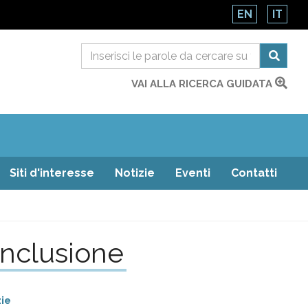
EN
IT
VAI ALLA RICERCA GUIDATA
Siti d'interesse
Notizie
Eventi
Contatti
inclusione
zie