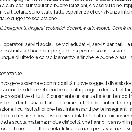
n alcuni casi si instaurano buone relazioni, c'è assiduità nel ra
 in particolare, sono state fatte esperienze di convivenza inte
dalle dirigenze scolastiche.
, insegnanti, dirigenti scolastici, docenti e altri esperti. Com'è a
peratori, servizi sociali, servizi educativi, servizi sanitari. La 
arte costruita ad hoc per il progetto, ha permesso uno scambio
munque di ulteriore consolidamento, affinché le buone prassi i
rimentazione?
coinvolgere assieme e con modalità nuove soggetti diversi: doce
sso inoltre di fare rete anche con altri progetti dedicati al t
 e le prospettive di tutti. Sicuramente un'annualità è un tempo
ire, pertanto una criticità è sicuramente la discontinuità dei p
ione, i cui risultati di pre-test, interessanti per le insegnanti, 
e la loro funzione deve essere rimodulata. Un altro miglioram
 della scuola materna: molte difficoltà che hanno i bambini in
coci nel mondo della scuola. Infine, sempre per favorirne la s