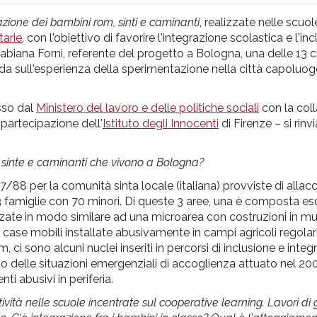
razione dei bambini rom, sinti e caminanti
, realizzate nelle scuo
tarie
, con l'obiettivo di favorire l'integrazione scolastica e l'in
Fabiana Forni, referente del progetto a Bologna, una delle 13 
da sull'esperienza della sperimentazione nella città capoluogo
sso dal
Ministero del lavoro e delle politiche sociali
con la col
 partecipazione dell'
Istituto degli Innocenti
di Firenze – si rinv
, sinte e caminanti che vivono a Bologna?
7/88 per la comunità sinta locale (italiana) provviste di allac
ca 63 famiglie con 70 minori. Di queste 3 aree, una è composta 
zzate in modo similare ad una microarea con costruzioni in mu
 in case mobili installate abusivamente in campi agricoli regol
 ci sono alcuni nuclei inseriti in percorsi di inclusione e integ
to delle situazioni emergenziali di accoglienza attuato nel 200
ti abusivi in periferia.
attività nelle scuole incentrate sul cooperative learning. Lavori d