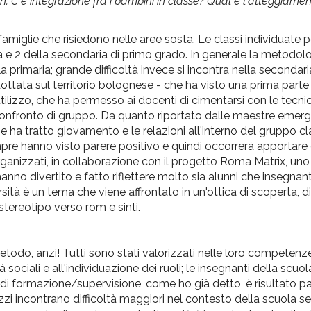
non. C'è integrazione fra i bambini in classe? Qual è l'atteggiame
o famiglie che risiedono nelle aree sosta. Le classi individuate p
a e 2 della secondaria di primo grado. In generale la metodol
a primaria; grande difficoltà invece si incontra nella secondari
ottata sul territorio bolognese - che ha visto una prima part
ilizzo, che ha permesso ai docenti di cimentarsi con le tecnich
onfronto di gruppo. Da quanto riportato dalle maestre emerg
 ne ha tratto giovamento e le relazioni all'interno del gruppo 
empre hanno visto parere positivo e quindi occorrerà apportare 
organizzati, in collaborazione con il progetto Roma Matrix, un
no divertito e fatto riflettere molto sia alunni che insegnanti
ità è un tema che viene affrontato in un'ottica di scoperta, di
stereotipo verso rom e sinti.
etodo, anzi! Tutti sono stati valorizzati nelle loro competenze
 sociali e all'individuazione dei ruoli; le insegnanti della scuol
 di formazione/supervisione, come ho già detto, è risultato p
zi incontrano difficoltà maggiori nel contesto della scuola s