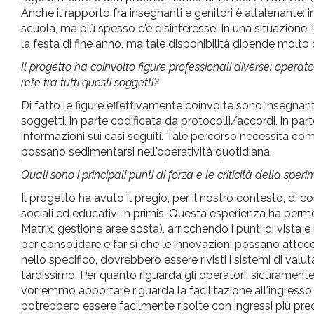
Anche il rapporto fra insegnanti e genitori è altalenante: i
scuola, ma più spesso c'è disinteresse. In una situazione,
la festa di fine anno, ma tale disponibilità dipende molto 
Il progetto ha coinvolto figure professionali diverse: operatori
rete tra tutti questi soggetti?
Di fatto le figure effettivamente coinvolte sono insegnanti, o
soggetti, in parte codificata da protocolli/accordi, in p
informazioni sui casi seguiti. Tale percorso necessita co
possano sedimentarsi nell'operatività quotidiana.
Quali sono i principali punti di forza e le criticità della spe
Il progetto ha avuto il pregio, per il nostro contesto, di 
sociali ed educativi in primis. Questa esperienza ha perme
Matrix, gestione aree sosta), arricchendo i punti di vista
per consolidare e far sì che le innovazioni possano attecch
nello specifico, dovrebbero essere rivisti i sistemi di valutaz
tardissimo. Per quanto riguarda gli operatori, sicurament
vorremmo apportare riguarda la facilitazione all'ingresso
potrebbero essere facilmente risolte con ingressi più pre