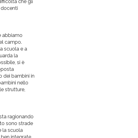
ficoltà che gli
 docenti
ale abbiamo
 del campo.
 a scuola e a
uarda la
ibile, si è
roposta
o dei bambini in
 bambini nello
e strutture,
 sta ragionando
tto sono strade
e la scuola
 ben integrate.