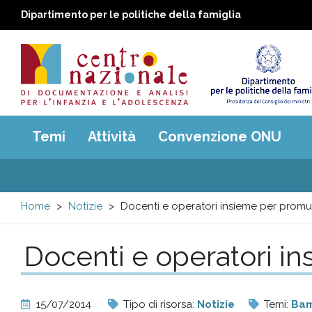
Dipartimento per le politiche della famiglia
Centro
Main
Temi
Attività
Convenzione ONU
menu
nazionale
di
Home
Notizie
Docenti e operatori insieme per promu
Documentazione
Docenti e operatori i
e
analisi
15/07/2014
Tipo di risorsa:
Notizie
Temi:
Bam