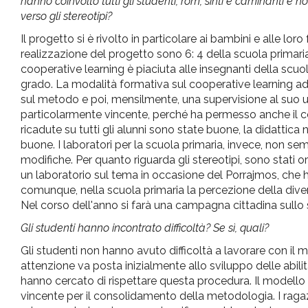
hanno coinvolto tutti gli studenti, rom, sinti e caminanti e 
verso gli stereotipi?
Il progetto si è rivolto in particolare ai bambini e alle lor
realizzazione del progetto sono 6: 4 della scuola primari
cooperative learning è piaciuta alle insegnanti della scuol
grado. La modalità formativa sul cooperative learning ad
sul metodo e poi, mensilmente, una supervisione al suo ut
particolarmente vincente, perché ha permesso anche il c
ricadute su tutti gli alunni sono state buone, la didattica
buone. I laboratori per la scuola primaria, invece, non s
modifiche. Per quanto riguarda gli stereotipi, sono stati 
un laboratorio sul tema in occasione del Porrajmos, che han
comunque, nella scuola primaria la percezione della divers
Nel corso dell'anno si farà una campagna cittadina sullo 
Gli studenti hanno incontrato difficoltà? Se sì, quali?
Gli studenti non hanno avuto difficoltà a lavorare con il m
attenzione va posta inizialmente allo sviluppo delle abilità
hanno cercato di rispettare questa procedura. Il modello
vincente per il consolidamento della metodologia. I ragaz