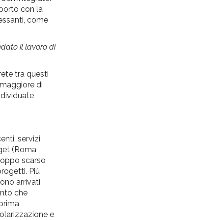
pporto con la
ressanti, come
ndato il lavoro di
rete tra questi
 maggiore di
ndividuate
nti, servizi
arget (Roma
 troppo scarso
rogetti. Più
sono arrivati
ento che
 prima
colarizzazione e