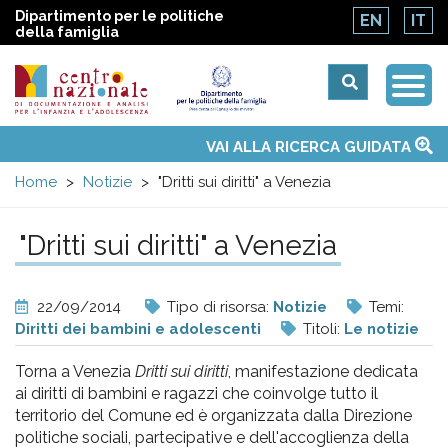
Dipartimento per le politiche
EN
IT
della famiglia
Togg
Centro
Navi
Main
VAI ALLA RICERCA GUIDATA
Chi siamo
Osservatori nazionali
Siti d'interesse
Notizie
Eventi
Contatti
Temi
Attività
Convenzione ONU
menu
nazionale
Home
Notizie
"Dritti sui diritti" a Venezia
di
"Dritti sui diritti" a Venezia
Documentazione
22/09/2014
Tipo di risorsa:
Notizie
Temi:
e
Diritti dei bambini e adolescenti
Titoli:
Le notizie
Torna a Venezia
Dritti sui diritti
, manifestazione dedicata
analisi
ai diritti di bambini e ragazzi che coinvolge tutto il
territorio del Comune ed è organizzata dalla Direzione
politiche sociali, partecipative e dell'accoglienza della