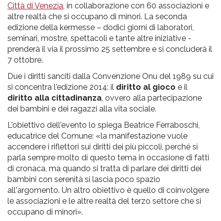
pr
Città di Venezia
, in collaborazione con 60 associazioni e
altre realtà che si occupano di minori. La seconda
l'infanzia
edizione della kermesse – dodici giorni di laboratori,
seminari, mostre, spettacoli e tante altre iniziative -
e
prenderà il via il prossimo 25 settembre e si concluderà il
7 ottobre.
l'adolescenza
Due i diritti sanciti dalla Convenzione Onu del 1989 su cui
si concentra l'edizione 2014: il
diritto al gioco
e il
diritto alla cittadinanza
, ovvero alla partecipazione
dei bambini e dei ragazzi alla vita sociale.
L'obiettivo dell'evento lo spiega Beatrice Ferraboschi,
educatrice del Comune: «la manifestazione vuole
accendere i riflettori sui diritti dei più piccoli, perché si
parla sempre molto di questo tema in occasione di fatti
di cronaca, ma quando si tratta di parlare dei diritti dei
bambini con serenità si lascia poco spazio
all'argomento. Un altro obiettivo è quello di coinvolgere
le associazioni e le altre realtà del terzo settore che si
occupano di minori».