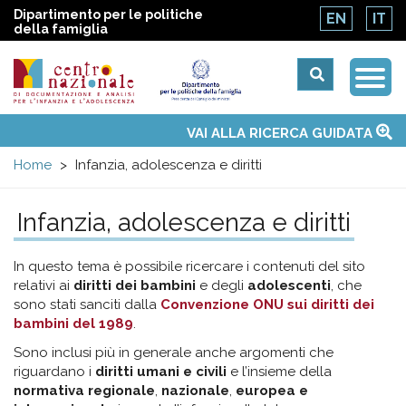
Dipartimento per le politiche
EN
IT
della famiglia
Togg
Centro
Navi
Main
VAI ALLA RICERCA GUIDATA
Chi siamo
Osservatori nazionali
Siti d'interesse
Notizie
Eventi
Contatti
Temi
Attività
Convenzione ONU
menu
nazionale
Home
Infanzia, adolescenza e diritti
di
Infanzia, adolescenza e diritti
Documentazione
In questo tema è possibile ricercare i contenuti del sito
relativi ai
diritti dei bambini
e degli
adolescenti
, che
e
sono stati sanciti dalla
Convenzione ONU sui diritti dei
bambini del 1989
.
analisi
Sono inclusi più in generale anche argomenti che
riguardano i
diritti umani e civili
e l’insieme della
normativa regionale
,
nazionale
,
europea e