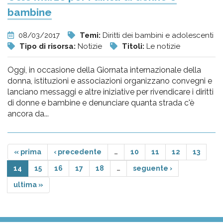
bambine
08/03/2017
Temi:
Diritti dei bambini e adolescenti
Tipo di risorsa:
Notizie
Titoli:
Le notizie
Oggi, in occasione della Giornata internazionale della
donna, istituzioni e associazioni organizzano convegni e
lanciano messaggi e altre iniziative per rivendicare i diritti
di donne e bambine e denunciare quanta strada c'è
ancora da...
« prima
‹ precedente
…
10
11
12
13
14
15
16
17
18
…
seguente ›
ultima »