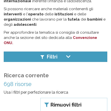
pr
internazionale
inerente l’infanzia e l’adolescenza.
l'infanzia
Si possono ricercare anche materiali contenenti gli
interventi
e l'
operato
delle
istituzioni
e delle
organizzazioni
che lavorano per la
tutela
dei
bambini
e
e
degli
adolescenti
.
Per approfondire la tematica si consiglia di consultare
l'adolescenza
anche la sezione del sito dedicata alla
Convenzione
ONU.
Filtri
Ricerca corrente
698 risorse
Usa i filtri per perfezionare la ricerca
Rimuovi filtri