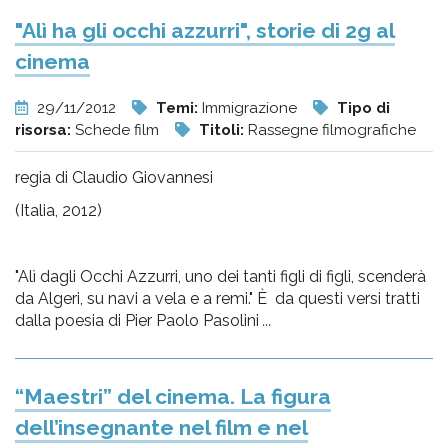
"Alì ha gli occhi azzurri", storie di 2g al
cinema
29/11/2012
Temi:
Immigrazione
Tipo di
risorsa:
Schede film
Titoli:
Rassegne filmografiche
regia di Claudio Giovannesi
(Italia, 2012)
"Alì dagli Occhi Azzurri, uno dei tanti figli di figli, scenderà
da Algeri, su navi a vela e a remi." È da questi versi tratti
dalla poesia di Pier Paolo Pasolini
...
“Maestri” del cinema. La figura
dell’insegnante nel film e nel