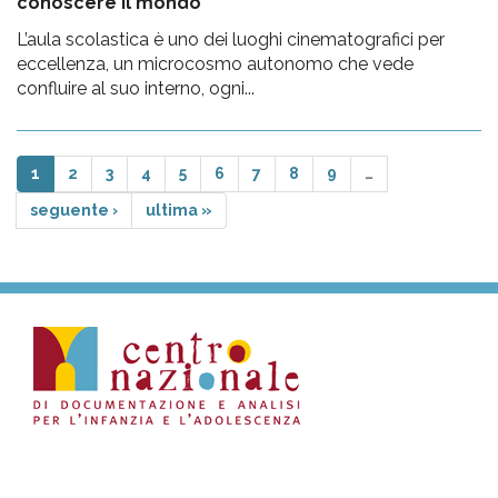
conoscere il mondo
L’aula scolastica è uno dei luoghi cinematografici per
eccellenza, un microcosmo autonomo che vede
confluire al suo interno, ogni...
1
2
3
4
5
6
7
8
9
…
seguente ›
ultima »