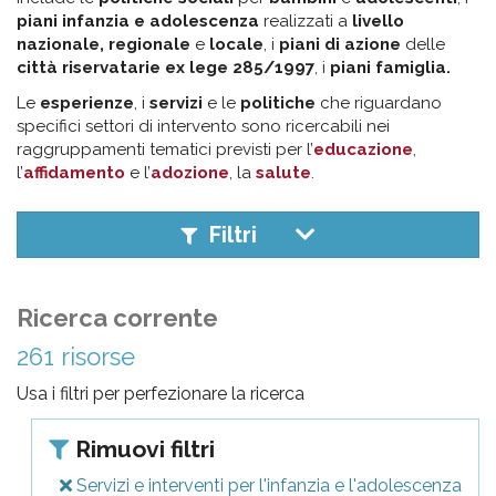
pr
piani infanzia e adolescenza
realizzati a
livello
l'infanzia
nazionale, regionale
e
locale
, i
piani di azione
delle
città riservatarie ex lege 285/1997
, i
piani famiglia.
e
Le
esperienze
, i
servizi
e le
politiche
che riguardano
specifici settori di intervento sono ricercabili nei
raggruppamenti tematici previsti per l’
educazione
,
l'adolescenza
l’
affidamento
e l’
adozione
, la
salute
.
Filtri
Ricerca corrente
261 risorse
Usa i filtri per perfezionare la ricerca
Rimuovi filtri
Servizi e interventi per l'infanzia e l'adolescenza