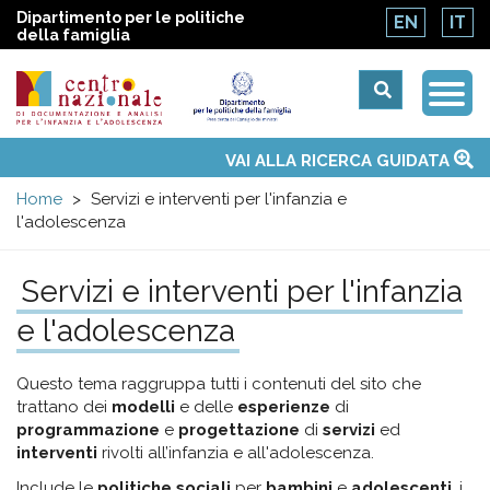
Dipartimento per le politiche
EN
IT
della famiglia
Togg
Centro
Navi
Main
VAI ALLA RICERCA GUIDATA
Chi siamo
Osservatori nazionali
Siti d'interesse
Notizie
Eventi
Contatti
Temi
Attività
Convenzione ONU
menu
nazionale
Home
Servizi e interventi per l'infanzia e
l'adolescenza
di
Servizi e interventi per l'infanzia
Documentazione
e l'adolescenza
e
Questo tema raggruppa tutti i contenuti del sito che
trattano dei
modelli
e delle
esperienze
di
analisi
programmazione
e
progettazione
di
servizi
ed
interventi
rivolti all’infanzia e all'adolescenza.
Include le
politiche sociali
per
bambini
e
adolescenti
, i