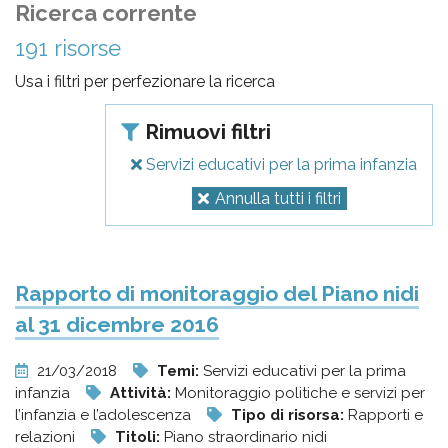
pr
Ricerca corrente
l'infanzia
191 risorse
Usa i filtri per perfezionare la ricerca
e
Rimuovi filtri
l'adolescenza
Servizi educativi per la prima infanzia
Annulla tutti i filtri
Rapporto di monitoraggio del Piano nidi
al 31 dicembre 2016
21/03/2018
Temi:
Servizi educativi per la prima
infanzia
Attività:
Monitoraggio politiche e servizi per
l’infanzia e l’adolescenza
Tipo di risorsa:
Rapporti e
relazioni
Titoli:
Piano straordinario nidi