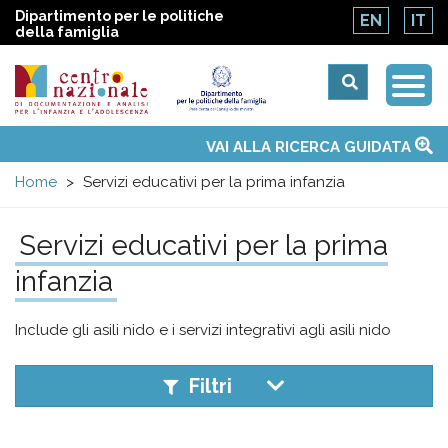
Dipartimento per le politiche
EN
IT
della famiglia
Togg
Centro
Navi
Main
VAI ALLA RICERCA GUIDATA
Chi siamo
Osservatori nazionali
Siti d'interesse
Notizie
Eventi
Contatti
Temi
Attività
Convenzione ONU
menu
nazionale
Home
Servizi educativi per la prima infanzia
di
Servizi educativi per la prima
infanzia
Documentazione
e
Include gli asili nido e i servizi integrativi agli asili nido
analisi
Filtri