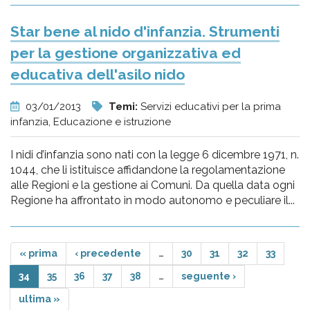
Star bene al nido d'infanzia. Strumenti
per la gestione organizzativa ed
educativa dell'asilo nido
03/01/2013
Temi:
Servizi educativi per la prima
infanzia, Educazione e istruzione
I nidi d’infanzia sono nati con la legge 6 dicembre 1971, n.
1044, che li istituisce affidandone la regolamentazione
alle Regioni e la gestione ai Comuni. Da quella data ogni
Regione ha affrontato in modo autonomo e peculiare il...
« prima
‹ precedente
…
30
31
32
33
34
35
36
37
38
…
seguente ›
ultima »