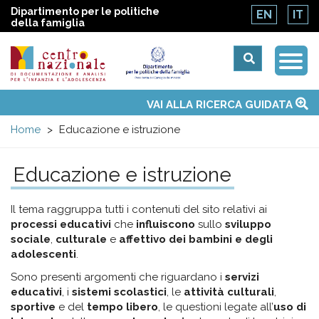
Dipartimento per le politiche
EN
IT
della famiglia
Togg
Centro
Navi
Main
VAI ALLA RICERCA GUIDATA
Chi siamo
Osservatori nazionali
Siti d'interesse
Notizie
Eventi
Contatti
Temi
Attività
Convenzione ONU
menu
nazionale
Home
Educazione e istruzione
di
Educazione e istruzione
Documentazione
Il tema raggruppa tutti i contenuti del sito relativi ai
processi educativi
che
influiscono
sullo
sviluppo
e
sociale
,
culturale
e
affettivo dei bambini e degli
adolescenti
.
analisi
Sono presenti argomenti che riguardano i
servizi
educativi
, i
sistemi scolastici
, le
attività culturali
,
sportive
e del
tempo libero
, le questioni legate all’
uso di