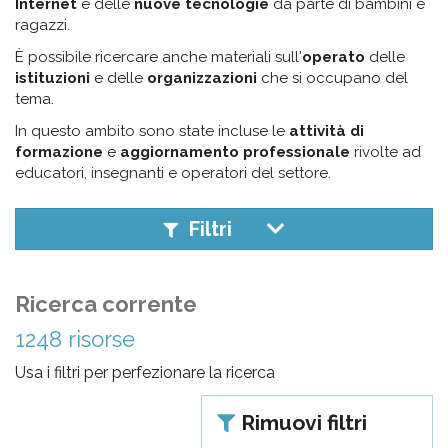
pr
Internet
e delle
nuove tecnologie
da parte di bambini e
ragazzi.
l'infanzia
È possibile ricercare anche materiali sull'
operato
delle
istituzioni
e delle
organizzazioni
che si occupano del
e
tema.
In questo ambito sono state incluse le
attività di
l'adolescenza
formazione
e
aggiornamento professionale
rivolte ad
educatori, insegnanti e operatori del settore.
Filtri
Ricerca corrente
1248 risorse
Usa i filtri per perfezionare la ricerca
Rimuovi filtri