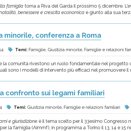
lla famiglia
torna a Riva del Garda il prossimo 5 dicembre. L'e
natalità, benessere e crescita economica
e giunto alla sua terza
ia minorile, conferenza a Roma
14
Temi:
Famiglie, Giustizia minorile, Famiglie e relazioni fam
e la comunità rivestono un ruolo fondamentale nel progetto di r
uali sono i modelli di intervento più efficaci nel promuovere i
a confronto sui legami familiari
14
Temi:
Giustizia minorile, Famiglie e relazioni familiari
ami e giurisdizione
è il tema scelto per il 33esimo Congresso na
per la famiglia (Aimmf), in programma a Torino il 13, 14 e 15 n