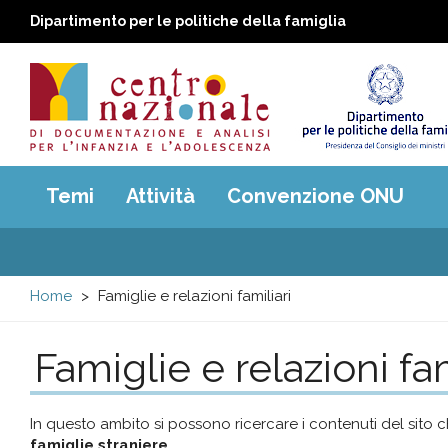
Dipartimento per le politiche della famiglia
Centro
Main
Temi
Attività
Convenzione ONU
menu
nazionale
di
Home
Famiglie e relazioni familiari
Documentazione
Famiglie e relazioni fam
e
analisi
In questo ambito si possono ricercare i contenuti del sito c
famiglie straniere
.