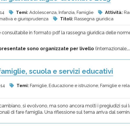
014
Temi:
Adolescenza, Infanzia, Famiglie
Attività:
Ra
mativa e giurisprudenza
Titoli:
Rassegna giuridica
è consultabile in formato pdf la rassegna giuridica delle norm
resentate sono organizzate per livello
(internazionale,...
amiglie, scuola e servizi educativi
014
Temi:
Famiglie, Educazione e istruzione, Famiglie e relaz
cambiano, si evolvono, ma sono ancora molti i pregiudizi sui leg
onali di fare famiglia. Una riflessione sul tema arriva dal semi