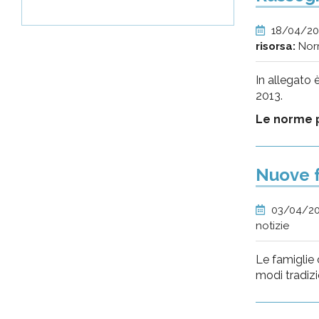
18/04/2
risorsa:
Nor
In allegato 
2013.
Le norme p
Nuove f
03/04/2
notizie
Le famiglie 
modi tradizi