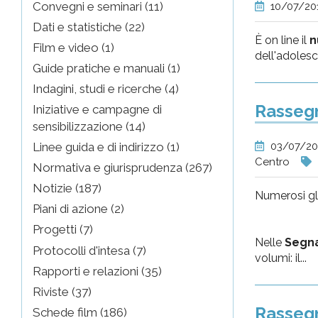
Convegni e seminari (11)
10/07/20
Dati e statistiche (22)
È on line il
n
Film e video (1)
dell'adolesc
Guide pratiche e manuali (1)
Indagini, studi e ricerche (4)
Rassegn
Iniziative e campagne di
sensibilizzazione (14)
03/07/2
Linee guida e di indirizzo (1)
Centro
Normativa e giurisprudenza (267)
Notizie (187)
Numerosi gl
Piani di azione (2)
Progetti (7)
Nelle
Segna
Protocolli d'intesa (7)
volumi: il...
Rapporti e relazioni (35)
Riviste (37)
Rassegn
Schede film (186)