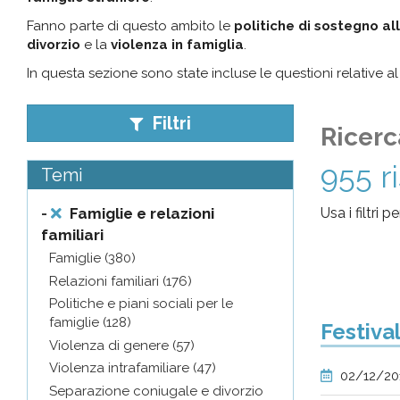
pr
Fanno parte di questo ambito le
politiche di sostegno all
divorzio
e la
violenza in famiglia
.
l'infanzia
In questa sezione sono state incluse le questioni relative 
e
Filtri
Ricerc
l'adolescenza
955 r
Temi
-
Famiglie e relazioni
Usa i filtri 
familiari
Famiglie (380)
Relazioni familiari (176)
Politiche e piani sociali per le
famiglie (128)
Festiva
Violenza di genere (57)
Violenza intrafamiliare (47)
02/12/20
Separazione coniugale e divorzio