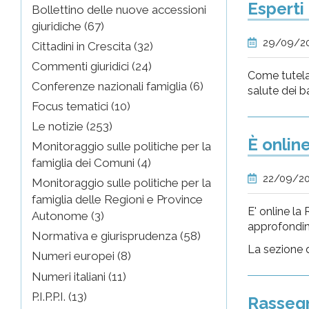
Esperti 
Bollettino delle nuove accessioni
giuridiche (67)
29/09/2
Cittadini in Crescita (32)
Commenti giuridici (24)
Come tutelar
Conferenze nazionali famiglia (6)
salute dei b
Focus tematici (10)
Le notizie (253)
È onlin
Monitoraggio sulle politiche per la
famiglia dei Comuni (4)
22/09/2
Monitoraggio sulle politiche per la
famiglia delle Regioni e Province
E' online la
Autonome (3)
approfondime
Normativa e giurisprudenza (58)
La sezione d
Numeri europei (8)
Numeri italiani (11)
P.I.P.P.I. (13)
Rassegn