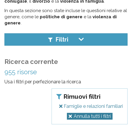
pr
coniugale
, il
divorzio
e la
violenza in famiglia
.
l'infanzia
In questa sezione sono state incluse le questioni relative al
genere, come le
politiche di genere
e la
violenza di
genere
.
e
Filtri
l'adolescenza
Ricerca corrente
955 risorse
Usa i filtri per perfezionare la ricerca
Rimuovi filtri
Famiglie e relazioni familiari
Annulla tutti i filtri