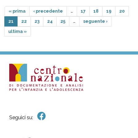
« prima
‹ precedente
…
17
18
19
20
21
22
23
24
25
…
seguente ›
ultima »
Seguici su: