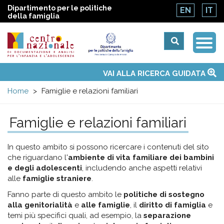
Dipartimento per le politiche
EN
IT
della famiglia
Togg
Centro
Navi
Main
VAI ALLA RICERCA GUIDATA
Chi siamo
Osservatori nazionali
Siti d'interesse
Notizie
Eventi
Contatti
Temi
Attività
Convenzione ONU
menu
nazionale
Home
Famiglie e relazioni familiari
di
Famiglie e relazioni familiari
Documentazione
In questo ambito si possono ricercare i contenuti del sito
che riguardano l'
ambiente di vita familiare dei bambini
e
e degli adolescenti
, includendo anche aspetti relativi
alle
famiglie straniere
.
analisi
Fanno parte di questo ambito le
politiche di sostegno
alla genitorialità
e
alle famiglie
, il
diritto di famiglia
e
temi più specifici quali, ad esempio, la
separazione