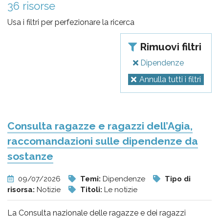
pr
36 risorse
l'infanzia
Usa i filtri per perfezionare la ricerca
e
Rimuovi filtri
Dipendenze
l'adolescenza
Annulla tutti i filtri
Consulta ragazze e ragazzi dell’Agia,
raccomandazioni sulle dipendenze da
sostanze
09/07/2026
Temi:
Dipendenze
Tipo di
risorsa:
Notizie
Titoli:
Le notizie
La Consulta nazionale delle ragazze e dei ragazzi