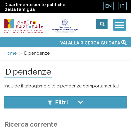
Dipartimento per le politiche
EN
IT
della famiglia
Togg
Centro
Navi
Main
VAI ALLA RICERCA GUIDATA
Chi siamo
Osservatori nazionali
Siti d'interesse
Notizie
Eventi
Contatti
Temi
Attività
Convenzione ONU
menu
nazionale
Home
Dipendenze
di
Dipendenze
Documentazione
Include il tabagismo e le dipendenze comportamentali
e
Filtri
analisi
Ricerca corrente