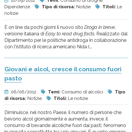
10/09/2012
Temi:
Consumo di droghe,
Dipendenze
Tipo di risorsa:
Notizie
Titoli:
Le
notizie
È on line da pochi giorni il nuovo sito
Droga in breve
,
versione italiana di
Easy to read drug facts
. Realizzato dal
Dipartimento per le politiche antidroga in collaborazione
con l'istituto di ricerca americano Nida (...
Giovani e alcol, cresce il consumo fuori
pasto
06/06/2012
Temi:
Consumo di alcolici
Tipo
di risorsa:
Notizie
Titoli:
Le notizie
Diminuisce, nel nostro Paese, il numero di persone che
bevono alcol giornalmente e aumenta, invece, il
consumo di bevande alcoliche fuori dai pasti, fenomeno
in crescita soprattutto tra i più giovani. È quanto emerge